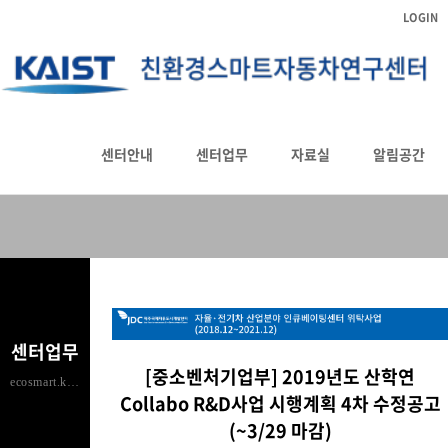
LOGIN
자율·전기차 산업분야 인큐베이팅센터
센터안내
센터업무
자료실
알림공간
HOME
센터업무
-자율·전기차 산업분야 인큐베이팅센터
센터업무
[중소벤처기업부] 2019년도 산학연
ecosmart.kaist.ac.kr
Collabo R&D사업 시행계획 4차 수정공고
(~3/29 마감)