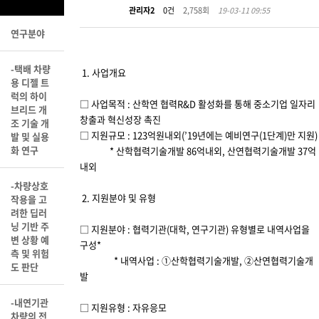
관리자2
0건
2,758회
19-03-11 09:55
연구분야
-택배 차량
1. 사업개요
용 디젤 트
럭의 하이
□ 사업목적 : 산학연 협력R&D 활성화를 통해 중소기업 일자리
브리드 개
창출과 혁신성장 촉진
조 기술 개
□ 지원규모 : 123억원내외(’19년에는 예비연구(1단계)만 지원)
발 및 실용
화 연구
* 산학협력기술개발 86억내외, 산연협력기술개발 37억
내외
-차량상호
2. 지원분야 및 유형
작용을 고
려한 딥러
닝 기반 주
□ 지원분야 : 협력기관(대학, 연구기관) 유형별로 내역사업을
변 상황 예
구성*
측 및 위험
* 내역사업 : ①산학협력기술개발, ②산연협력기술개
도 판단
발
-내연기관
□ 지원유형 : 자유응모
차량의 전