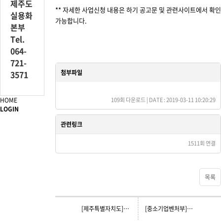
제주도
** 자세한 사업신청 내용은 하기 공고문 및 관련사이트에서 확인
실용화
가능합니다.
본부
Tel.
064-
721-
첨부파일
3571
2019년 산학연 Collabo RD사업 시행계획 4차 수정공고.hwp
(4
HOME
109회 다운로드 | DATE : 2019-03-11 10:20:29
LOGIN
관련링크
https://www.smtech.go.kr/front/ifg/no/notice02_de
1511회 연결
목록
[제주특별자치도]제주특별자치도 및 유관기관의 2019년 중소기업 육성시책
[중소기업벤처부]2019년도 중소기업 연구인력지원사업(채용, 파견) 공고