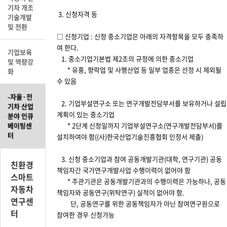
기차 개조
3. 신청자격 등
기술개발
및 전환
□ 신청기업 : 신청 중소기업은 아래의 자격항목을 모두 충족하
여 한다.
기업보육
1. 중소기업기본법 제2조의 규정에 의한 중소기업
및 역량강
* 유흥, 향락업 및 사행산업 등 일부 업종은 선정 시 제외될
화
수 있음
-자율·전
2. 기업부설연구소 또는 연구개발전담부서를 보유하거나 설립
기차 산업
계획이 있는 중소기업
분야 인큐
베이팅센
* 2단계 신청일까지 기업부설연구소(연구개발전담부서)를
터
설치하여야 함((사)한국산업기술진흥협회 인정서 제출)
3. 신청 중소기업과 참여 공동개발기관(대학, 연구기관) 공동
친환경
책임자간 국가연구개발사업 수행이력이 없어야 함
스마트
* 주관기관은 공동개발기관과의 수행이력은 가능하나, 공동
자동차
책임자와 공동연구(위탁연구) 실적이 없어야 함.
연구센
단, 공동연구를 위한 공동책임자가 아닌 참여연구원으로
터
참여한 경우 신청가능