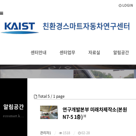
LOGIN
센터시설 안내
HOME
알림공간
센터시설 안내
센터안내
센터업무
자료실
알림공간
Total 5 /
1 page
알림공간
연구개발본부 미래차제작소(본원
N7-5 1층)
H
ecosmart.kaist.ac.kr
관리자1
1518
02-28