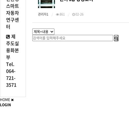
스마트
자동차
관리자1
861
02-26
연구센
터
제
주도실
용화본
부
Tel.
064-
721-
3571
HOME
LOGIN