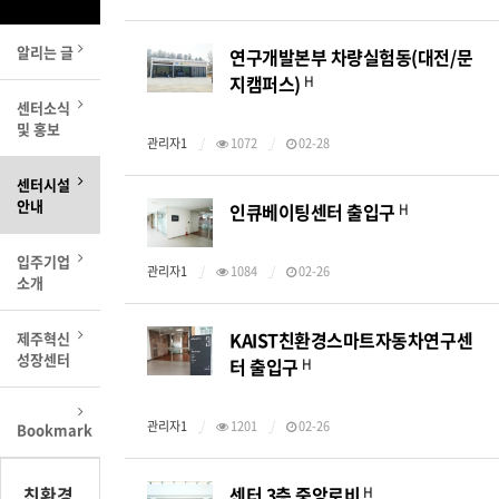
알리는 글
연구개발본부 차량실험동(대전/문
지캠퍼스)
H
센터소식
및 홍보
관리자1
1072
02-28
센터시설
안내
인큐베이팅센터 출입구
H
입주기업
관리자1
1084
02-26
소개
KAIST친환경스마트자동차연구센
제주혁신
성장센터
터 출입구
H
관리자1
1201
02-26
Bookmark
친환경
센터 3층 중앙로비
H