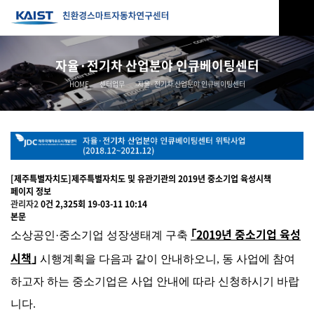
자율·전기차 산업분야 인큐베이팅센터
HOME
센터업무
-자율·전기차 산업분야 인큐베이팅센터
[제주특별자치도]제주특별자치도 및 유관기관의 2019년 중소기업 육성시책
페이지 정보
관리자2
0건
2,325회
19-03-11 10:14
본문
2019
년 중소기업
육성
소상공인
·
중소기업 성장생태계 구축
｢
시책
｣
시행계획을 다음과 같이 안내하오니
,
동 사업에 참여
하고자 하는 중소기업은 사업 안내에 따라 신청하시기 바랍
니다
.