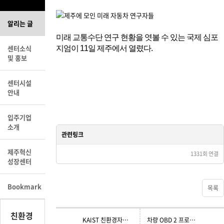
알리는 글
미래 교통수단 연구 현황을 엿볼 수 있는 국제 심포
센터소식
지엄이 11일 제주에서 열렸다.
및 홍보
센터시설
안내
입주기업
소개
관련링크
제주혁신
https://www.yna.co.kr/view/AKR20191111079300063
1331회 연결
성장센터
Bookmark
목록
친환경
KAIST 친환경자동차연구센터, 내연기관 하이브리드 개조 화물차 시연
차량 OBD 2 프로그래밍 교육 참가자 모집