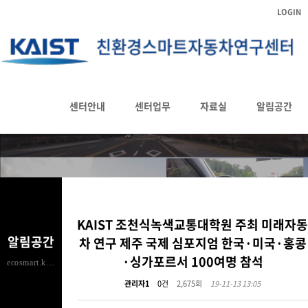
LOGIN
알리는 글
센터안내
센터업무
자료실
알림공간
HOME
알림공간
알리는 글
KAIST 조천식녹색교통대학원 주최 미래자동
알림공간
차 연구 제주 국제 심포지엄 한국·미국·홍콩
·싱가포르서 100여명 참석
ecosmart.kaist.ac.kr
관리자1
0건
2,675회
19-11-13 13:05