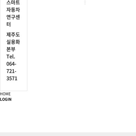
스마트
자동차
연구센
터
제주도
실용화
본부
Tel.
064-
721-
3571
HOME
LOGIN