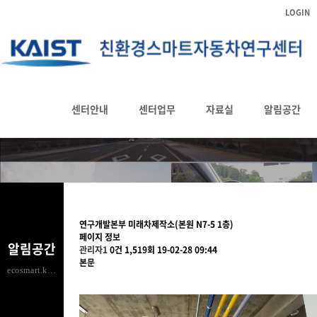
LOGIN
센터시설 안내
센터안내
센터업무
자료실
알림공간
HOME
알림공간
센터시설 안내
연구개발본부 미래차제작소(본원 N7-5 1층)
페이지 정보
알림공간
관리자1
0건
1,519회
19-02-28 09:44
본문
ecosmart.kaist.ac.kr