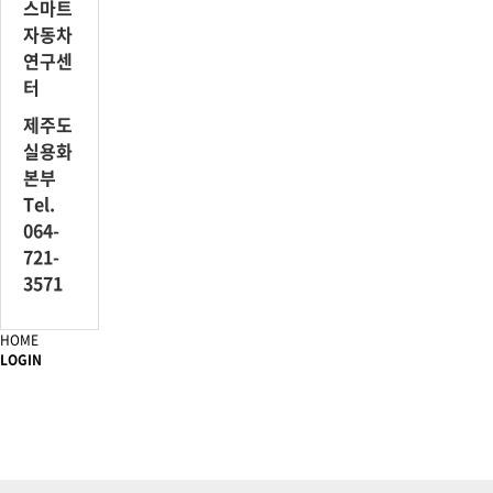
스마트
자동차
연구센
터
제주도
실용화
본부
Tel.
064-
721-
3571
HOME
LOGIN