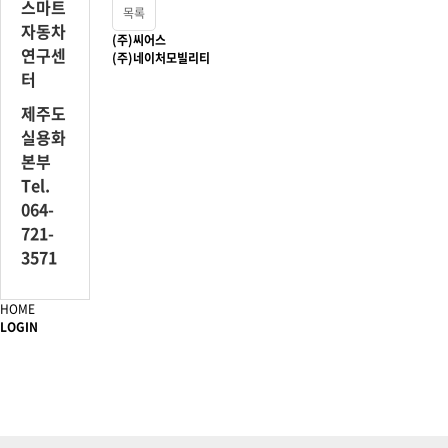
스마트
목록
자동차
(주)씨어스
연구센
(주)네이처모빌리티
터
제주도
실용화
본부
Tel.
064-
721-
3571
HOME
LOGIN