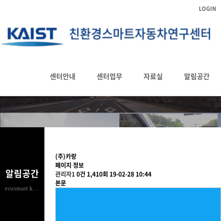
LOGIN
입주기업 소개
센터안내
센터업무
자료실
알림공간
HOME
알림공간
입주기업 소개
(주)카랑
페이지 정보
알림공간
관리자1
0건
1,410회
19-02-28 10:44
본문
ecosmart.kaist.ac.kr